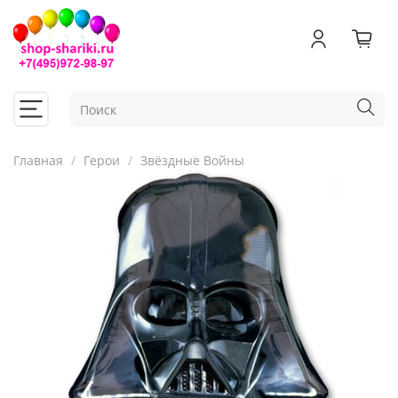
Главная
Герои
Звёздные Войны