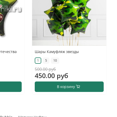
течества
Шары Камуфляж звезды
1
5
10
500.00 руб
450.00 руб
В корзину