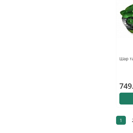
Шар та
749
1