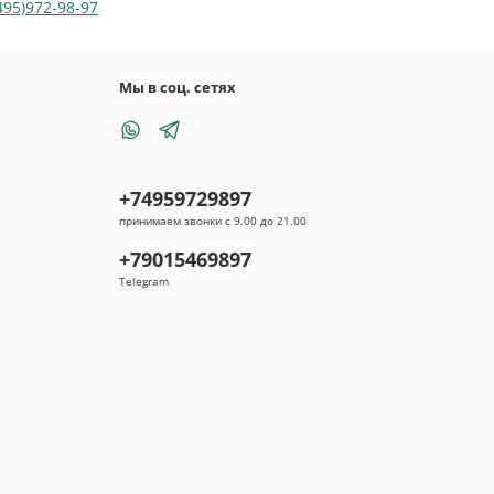
495)972-98-97
Мы в соц. сетях
+74959729897
принимаем звонки с 9.00 до 21.00
+79015469897
Telegram