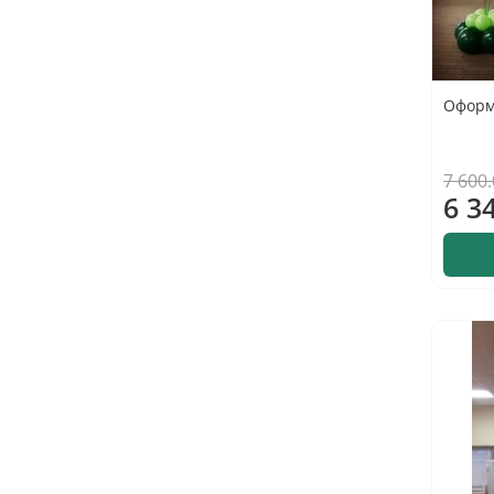
Оформ
7 600
6 3