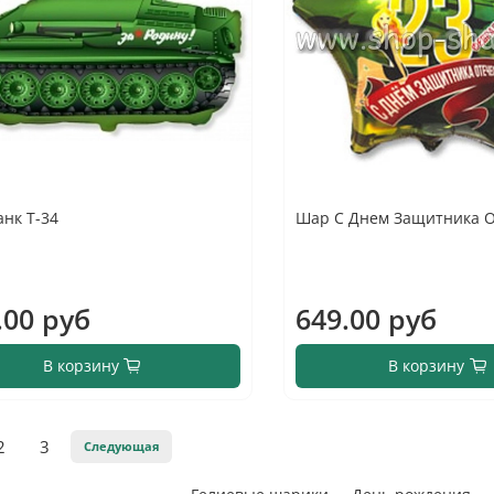
нк Т-34
Шар С Днем Защитника О
.00 руб
649.00 руб
В корзину
В корзину
2
3
Следующая