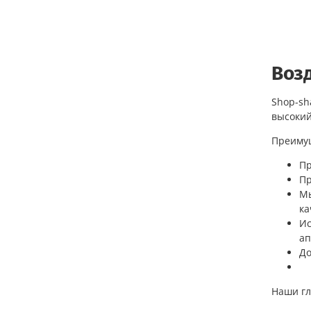
Воз
Shop-sh
высокий
Преимущ
Пр
Пр
Мы
ка
Ис
ап
До
Наши гл