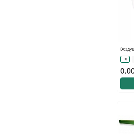
Возду
10
0.0