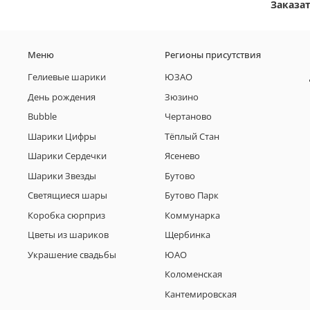
Заказа
Меню
Регионы присутствия
Гелиевые шарики
ЮЗАО
День рождения
Зюзино
Bubble
Чертаново
Шарики Цифры
Тёплый Стан
Шарики Сердечки
Ясенево
Шарики Звезды
Бутово
Светящиеся шары
Бутово Парк
Коробка сюрприз
Коммунарка
Цветы из шариков
Щербинка
Украшение свадьбы
ЮАО
Коломенская
Кантемировская