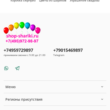
Коробка сюрприз
Цветы из шариков
Украшение свадьбы
+74959729897
+79015469897
принимаем звонки с 9.00 до 21.00
Telegram
Меню
Регионы присутствия