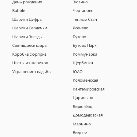
День рождения
Зюзино
Bubble
Чертаново
Шарики Цифры
Тёплый Стан
Шарики Сердечки
Ясенево
Шарики Звезды
Бутово
Светящиеся шары
Бутово Парк
Коробка сюрприз
Коммунарка
Цветы из шариков
Щербинка
Украшение свадьбы
ЮАО
Коломенская
Кантемировская
Царицыно
Бирюлёво
Домодедовская
Марьино
Видное